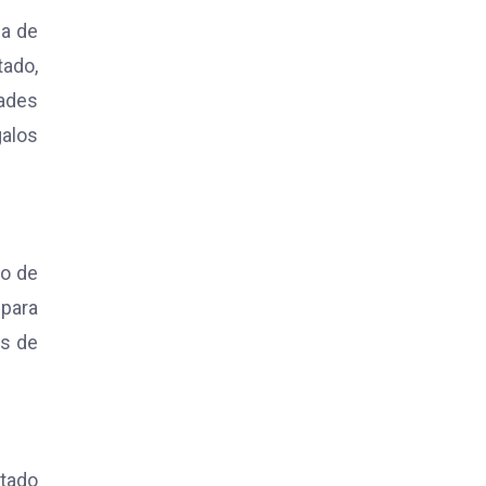
ca de
tado,
ades
galos
go de
 para
ns de
tado