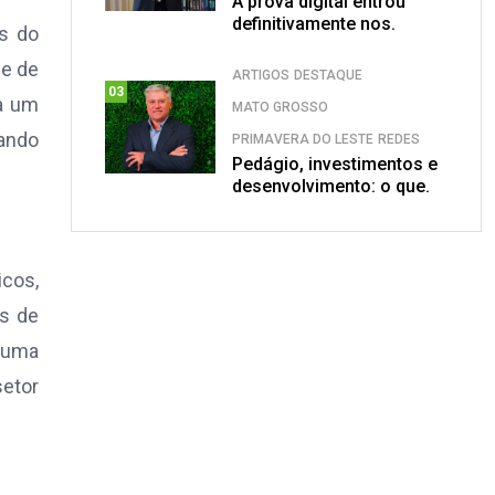
A prova digital entrou
definitivamente nos.
os do
se de
ARTIGOS
DESTAQUE
03
ra um
MATO GROSSO
tando
PRIMAVERA DO LESTE
REDES
Pedágio, investimentos e
desenvolvimento: o que.
icos,
as de
e uma
setor