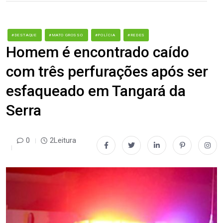
#DESTAQUE
#MATO GROSSO
#POLÍCIA
#REDES
Homem é encontrado caído
com três perfurações após ser
esfaqueado em Tangará da
Serra
0
2Leitura