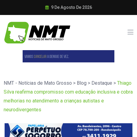
9 De Agosto De 2026
NMT - Notícias de Mato Grosso
>
Blog
>
Destaque
>
Thiago
Silva reafirma compromisso com educação inclusiva e cobra
melhorias no atendimento a crianças autistas e
neurodivergentes