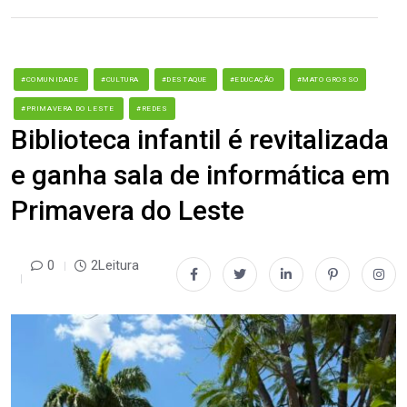
#COMUNIDADE
#CULTURA
#DESTAQUE
#EDUCAÇÃO
#MATO GROSSO
#PRIMAVERA DO LESTE
#REDES
Biblioteca infantil é revitalizada
e ganha sala de informática em
Primavera do Leste
0
2Leitura