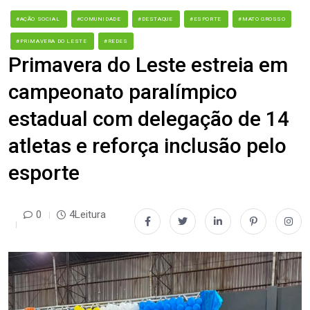
#AÇÃO SOCIAL
#COMUNIDADE
#DESTAQUE
#ESPORTE
#MATO GROSSO
#PRIMAVERA DO LESTE
#REDES
Primavera do Leste estreia em
campeonato paralímpico
estadual com delegação de 14
atletas e reforça inclusão pelo
esporte
0
4Leitura