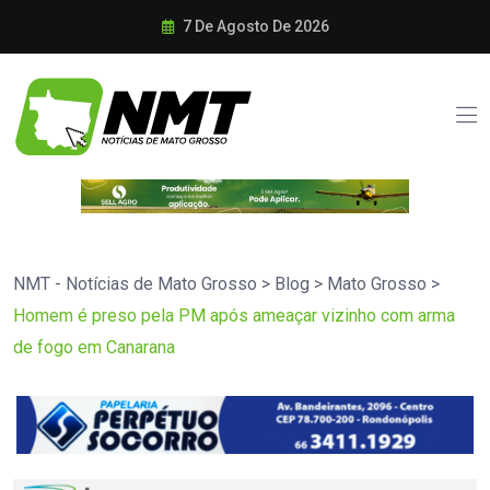
7 De Agosto De 2026
NMT - Notícias de Mato Grosso
>
Blog
>
Mato Grosso
>
Homem é preso pela PM após ameaçar vizinho com arma
de fogo em Canarana