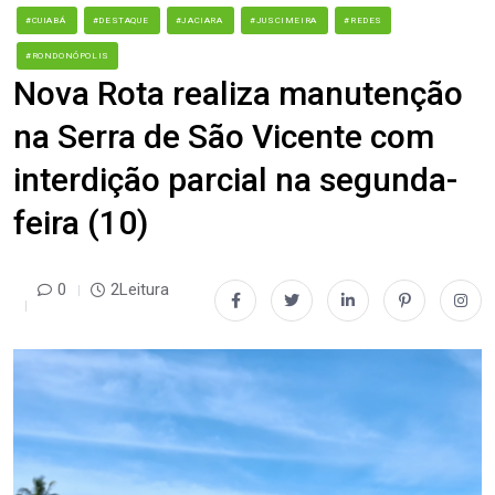
#CUIABÁ
#DESTAQUE
#JACIARA
#JUSCIMEIRA
#REDES
#RONDONÓPOLIS
Nova Rota realiza manutenção
na Serra de São Vicente com
interdição parcial na segunda-
feira (10)
0
2Leitura