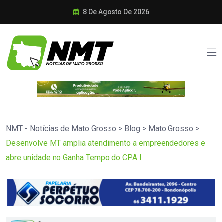
8 De Agosto De 2026
NMT - Notícias de Mato Grosso
>
Blog
>
Mato Grosso
>
Desenvolve MT amplia atendimento a empreendedores e
abre unidade no Ganha Tempo do CPA I