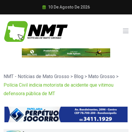
10 De Agosto De 2026
NMT - Notícias de Mato Grosso
>
Blog
>
Mato Grosso
>
Polícia Civil indicia motorista de acidente que vitimou
defensora pública de MT