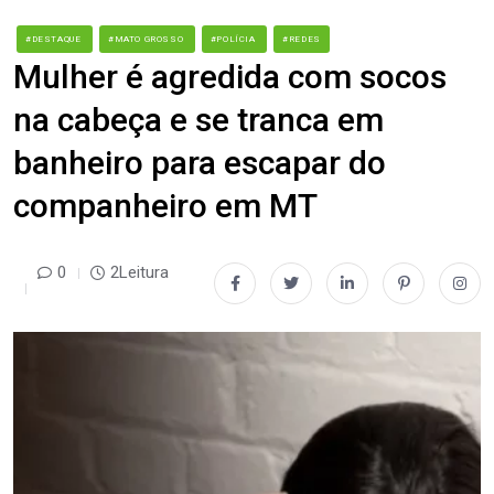
#DESTAQUE
#MATO GROSSO
#POLÍCIA
#REDES
Mulher é agredida com socos
na cabeça e se tranca em
banheiro para escapar do
companheiro em MT
0
2Leitura