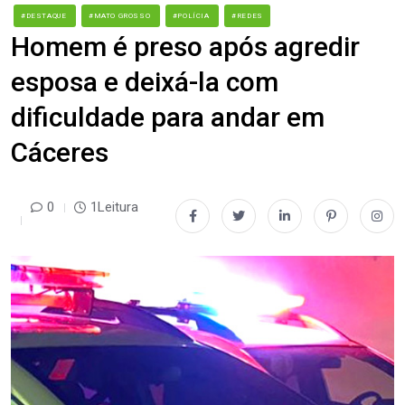
#DESTAQUE
#MATO GROSSO
#POLÍCIA
#REDES
Homem é preso após agredir
esposa e deixá-la com
dificuldade para andar em
Cáceres
0
1Leitura