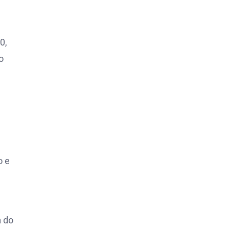
0,
o
o e
a do