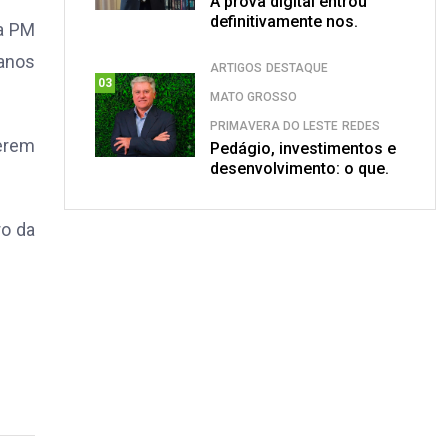
A prova digital entrou
definitivamente nos.
 a PM
 anos
ARTIGOS
DESTAQUE
03
MATO GROSSO
PRIMAVERA DO LESTE
REDES
berem
Pedágio, investimentos e
desenvolvimento: o que.
ro da