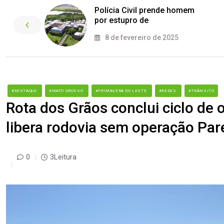
Polícia Civil prende homem
por estupro de
8 de fevereiro de 2025
#DESTAQUE
#MATO GROSSO
#PRIMAVERA DO LESTE
#REDES
#TRÂNSITO
Rota dos Grãos conclui ciclo de
libera rodovia sem operação Par
0
3Leitura