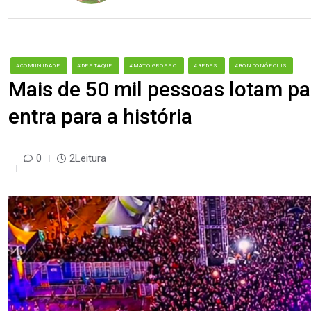
#COMUNIDADE
#DESTAQUE
#MATO GROSSO
#REDES
#RONDONÓPOLIS
Mais de 50 mil pessoas lotam par
entra para a história
0
2Leitura