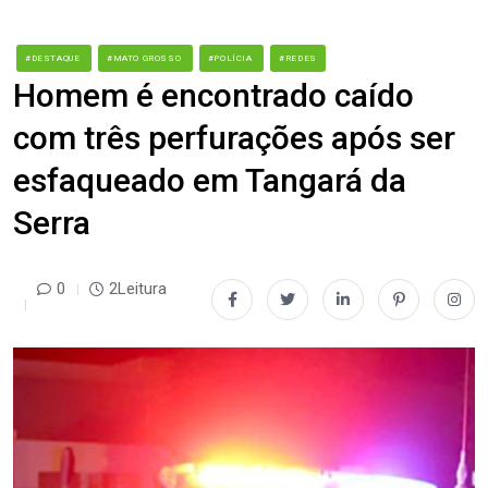
#DESTAQUE
#MATO GROSSO
#POLÍCIA
#REDES
Homem é encontrado caído
com três perfurações após ser
esfaqueado em Tangará da
Serra
0
2Leitura