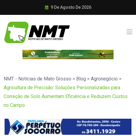
9 De Agosto De 2026
NMT - Notícias de Mato Grosso
>
Blog
>
Agronegócio
>
Agricultura de Precisão: Soluções Personalizadas para
Correção de Solo Aumentam Eficiência e Reduzem Custos
no Campo