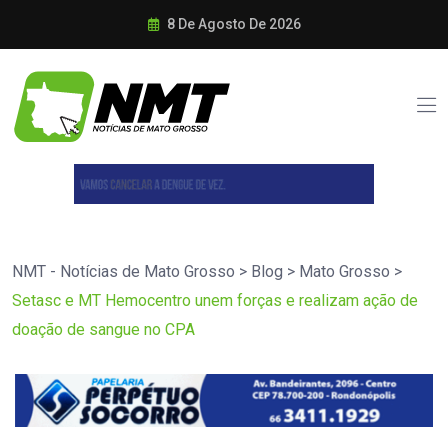
8 De Agosto De 2026
NMT - Notícias de Mato Grosso
>
Blog
>
Mato Grosso
>
Setasc e MT Hemocentro unem forças e realizam ação de
doação de sangue no CPA