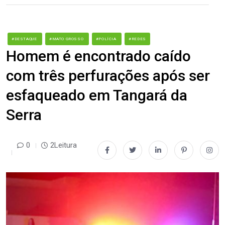
#DESTAQUE
#MATO GROSSO
#POLÍCIA
#REDES
Homem é encontrado caído
com três perfurações após ser
esfaqueado em Tangará da
Serra
0
2Leitura