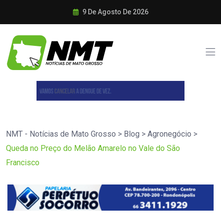
9 De Agosto De 2026
NMT - Notícias de Mato Grosso
>
Blog
>
Agronegócio
>
Queda no Preço do Melão Amarelo no Vale do São
Francisco