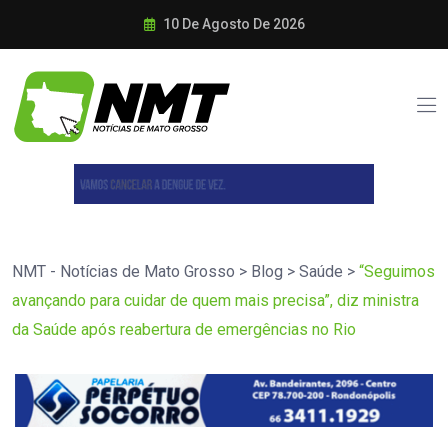
10 De Agosto De 2026
NMT - Notícias de Mato Grosso
>
Blog
>
Saúde
>
“Seguimos
avançando para cuidar de quem mais precisa”, diz ministra
da Saúde após reabertura de emergências no Rio