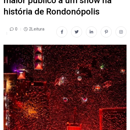
maior público a um show na
história de Rondonópolis
0
2Leitura