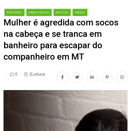
#DESTAQUE
#MATO GROSSO
#POLÍCIA
#REDES
Mulher é agredida com socos
na cabeça e se tranca em
banheiro para escapar do
companheiro em MT
0
2Leitura