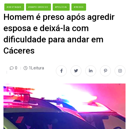
#DESTAQUE
#MATO GROSSO
#POLÍCIA
#REDES
Homem é preso após agredir
esposa e deixá-la com
dificuldade para andar em
Cáceres
0
1Leitura