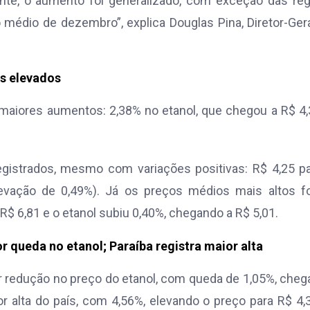
e, o aumento foi generalizado, com exceção das reg
médio de dezembro”, explica Douglas Pina, Diretor-Ger
is elevados
 maiores aumentos: 2,38% no etanol, que chegou a R$ 4,
egistrados, mesmo com variações positivas: R$ 4,25 p
elevação de 0,49%). Já os preços médios mais altos 
 6,81 e o etanol subiu 0,40%, chegando a R$ 5,01.
 queda no etanol; Paraíba registra maior alta
or redução no preço do etanol, com queda de 1,05%, che
or alta do país, com 4,56%, elevando o preço para R$ 4,