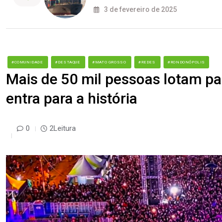
3 de fevereiro de 2025
#COMUNIDADE
#DESTAQUE
#MATO GROSSO
#REDES
#RONDONÓPOLIS
Mais de 50 mil pessoas lotam par
entra para a história
0
2Leitura