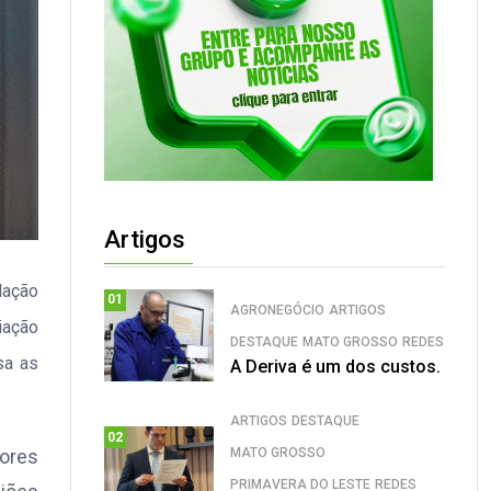
Artigos
lação
01
AGRONEGÓCIO
ARTIGOS
iação
DESTAQUE
MATO GROSSO
REDES
sa as
A Deriva é um dos custos.
ARTIGOS
DESTAQUE
02
MATO GROSSO
ores
PRIMAVERA DO LESTE
REDES