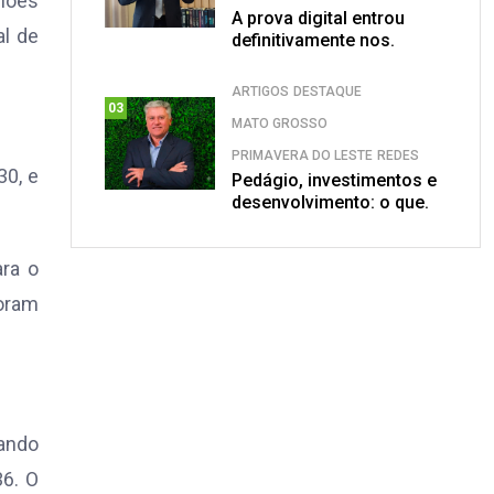
iões
A prova digital entrou
al de
definitivamente nos.
ARTIGOS
DESTAQUE
03
MATO GROSSO
PRIMAVERA DO LESTE
REDES
30, e
Pedágio, investimentos e
desenvolvimento: o que.
ara o
foram
gando
36. O