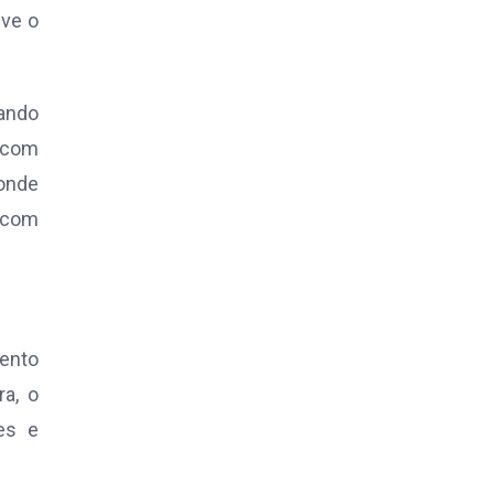
eve o
tando
, com
 onde
, com
ento
a, o
es e