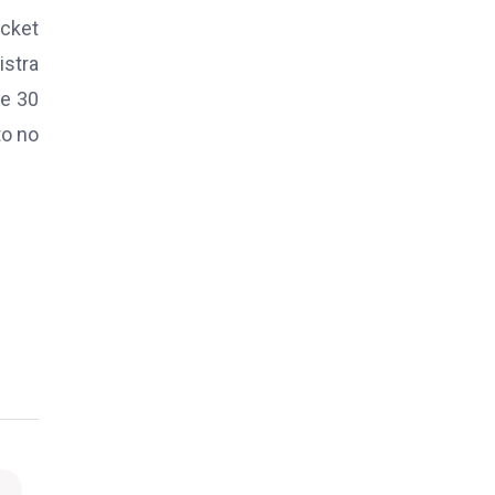
icket
istra
de 30
to no