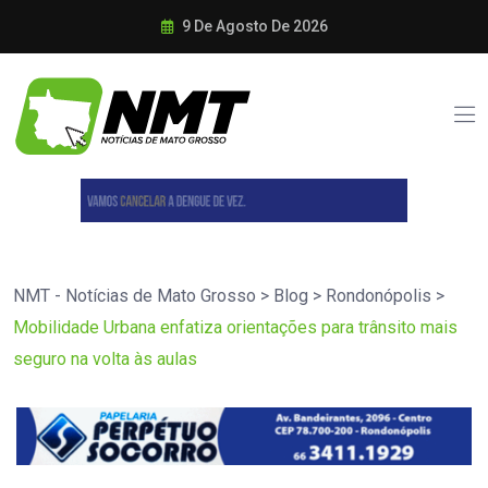
9 De Agosto De 2026
NMT - Notícias de Mato Grosso
>
Blog
>
Rondonópolis
>
Mobilidade Urbana enfatiza orientações para trânsito mais
seguro na volta às aulas