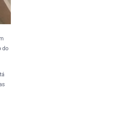
cm
o do
tá
as