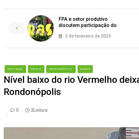
FPA e setor produtivo
discutem participação do
3 de fevereiro de 2025
#DESTAQUE
#REDES
#RONDONÓPOLIS
#SAÚDE
Nível baixo do rio Vermelho deix
Rondonópolis
0
2Leitura