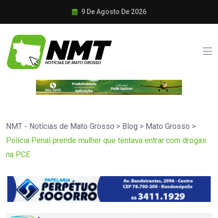
9 De Agosto De 2026
NMT - Notícias de Mato Grosso
>
Blog
>
Mato Grosso
>
Polícia Penal prende mulher que tentava entrar com drogas
na PCE