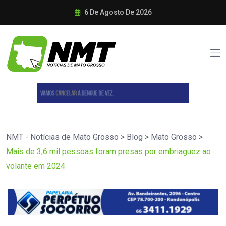
6 De Agosto De 2026
NMT - Notícias de Mato Grosso
>
Blog
>
Mato Grosso
>
Mais de 3,6 mil pessoas foram presas por embriaguez ao
volante em 2024