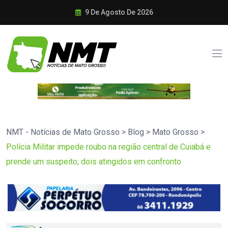
9 De Agosto De 2026
NMT - Notícias de Mato Grosso
>
Blog
>
Mato Grosso
>
Polícia Militar impede roubo na região central de Cuiabá e
prende um suspeito; dois atingidos em confronto