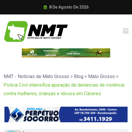
8 De Agosto De 2026
NMT - Notícias de Mato Grosso
>
Blog
>
Mato Grosso
>
Polícia Civil intensifica apuração de denúncias de violência
contra mulheres, crianças e idosos em Cáceres