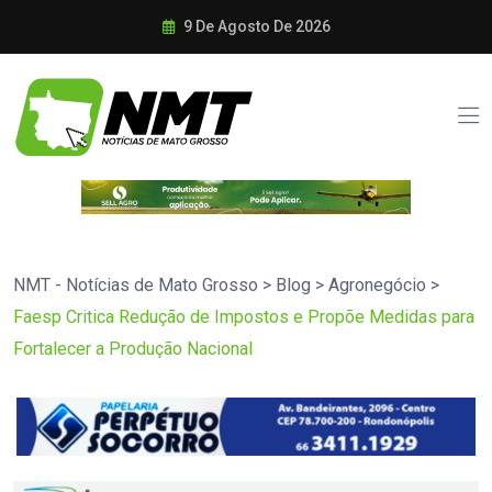
9 De Agosto De 2026
NMT - Notícias de Mato Grosso
>
Blog
>
Agronegócio
>
Faesp Critica Redução de Impostos e Propõe Medidas para
Fortalecer a Produção Nacional