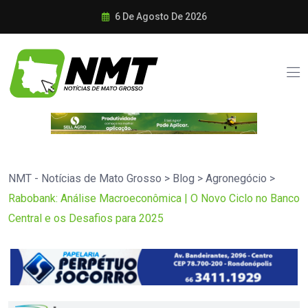
6 De Agosto De 2026
NMT - Notícias de Mato Grosso
>
Blog
>
Agronegócio
>
Rabobank: Análise Macroeconômica | O Novo Ciclo no Banco
Central e os Desafios para 2025