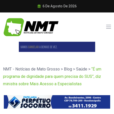
6 De Agosto De 2026
NMT - Notícias de Mato Grosso
>
Blog
>
Saúde
>
“É um
programa de dignidade para quem precisa do SUS”, diz
ministra sobre Mais Acesso a Especialistas