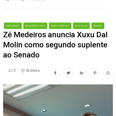
#DESTAQUE
#ELEIÇÕES 2026
#MATO GROSSO
#POLÍTICA
#REDES
Zé Medeiros anuncia Xuxu Dal
Molin como segundo suplente
ao Senado
0
3Leitura