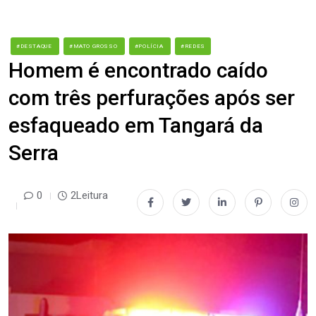
#DESTAQUE
#MATO GROSSO
#POLÍCIA
#REDES
Homem é encontrado caído
com três perfurações após ser
esfaqueado em Tangará da
Serra
0
2Leitura