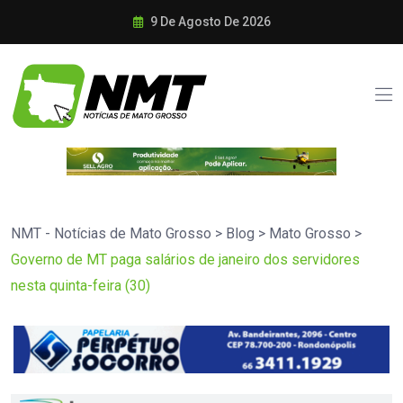
9 De Agosto De 2026
NMT - Notícias de Mato Grosso
>
Blog
>
Mato Grosso
>
Governo de MT paga salários de janeiro dos servidores
nesta quinta-feira (30)