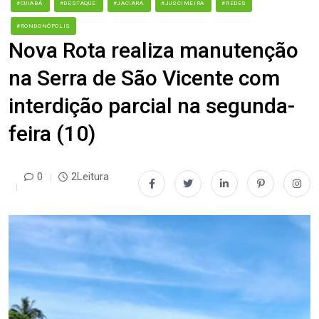
#CUIABÁ
#DESTAQUE
#JACIARA
#JUSCIMEIRA
#REDES
#RONDONÓPOLIS
Nova Rota realiza manutenção
na Serra de São Vicente com
interdição parcial na segunda-
feira (10)
0
2Leitura