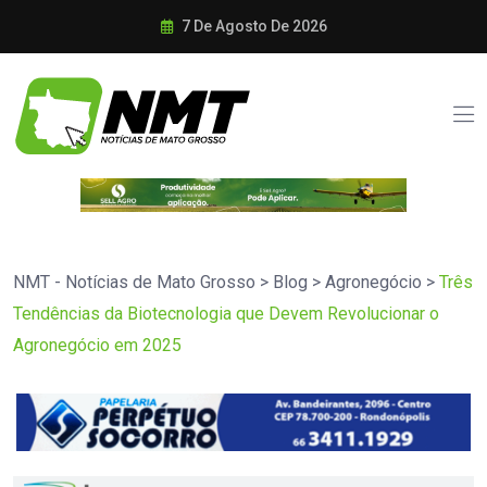
7 De Agosto De 2026
NMT - Notícias de Mato Grosso
>
Blog
>
Agronegócio
>
Três
Tendências da Biotecnologia que Devem Revolucionar o
Agronegócio em 2025