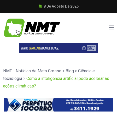
8 De Agosto De 2026
NMT - Notícias de Mato Grosso
>
Blog
>
Ciência e
tecnologia
>
Como a inteligência artificial pode acelerar as
ações climáticas?