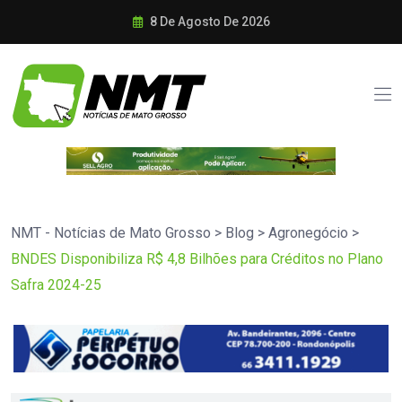
8 De Agosto De 2026
NMT - Notícias de Mato Grosso
>
Blog
>
Agronegócio
>
BNDES Disponibiliza R$ 4,8 Bilhões para Créditos no Plano
Safra 2024-25