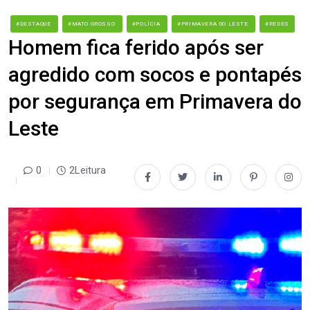
#DESTAQUE
#MATO GROSSO
#POLÍCIA
#PRIMAVERA DO LESTE
#REDES
Homem fica ferido após ser
agredido com socos e pontapés
por segurança em Primavera do
Leste
0
2Leitura