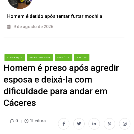
Homem é detido após tentar furtar mochila
9 de agosto de 2026
#DESTAQUE
#MATO GROSSO
#POLÍCIA
#REDES
Homem é preso após agredir
esposa e deixá-la com
dificuldade para andar em
Cáceres
0
1Leitura