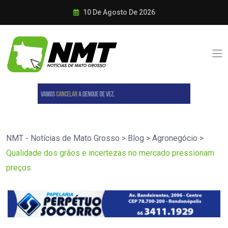
10 De Agosto De 2026
NMT - Notícias de Mato Grosso
>
Blog
>
Agronegócio
>
Qualidade dos grãos e incertezas no mercado pressionam
preços