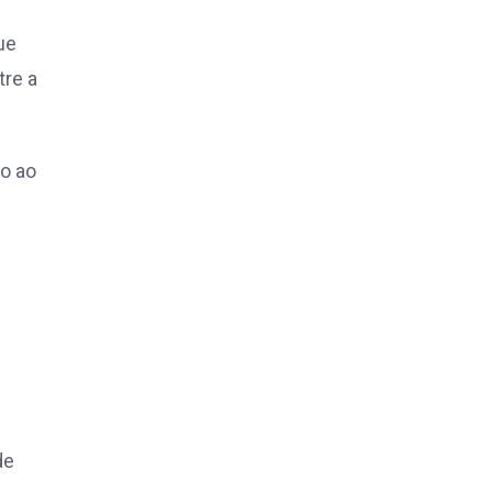
ue
tre a
o ao
de