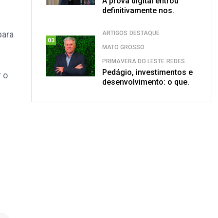
A prova digital entrou
definitivamente nos.
para
ARTIGOS
DESTAQUE
03
MATO GROSSO
PRIMAVERA DO LESTE
REDES
Pedágio, investimentos e
 o
desenvolvimento: o que.