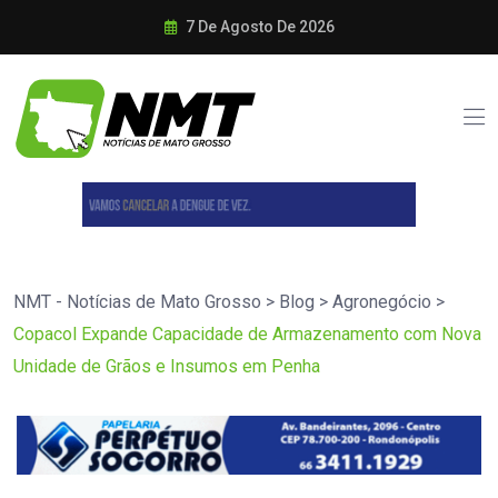
7 De Agosto De 2026
NMT - Notícias de Mato Grosso
>
Blog
>
Agronegócio
>
Copacol Expande Capacidade de Armazenamento com Nova
Unidade de Grãos e Insumos em Penha