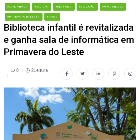
#COMUNIDADE
#CULTURA
#DESTAQUE
#EDUCAÇÃO
#MATO GROSSO
#PRIMAVERA DO LESTE
#REDES
Biblioteca infantil é revitalizada
e ganha sala de informática em
Primavera do Leste
0
2Leitura