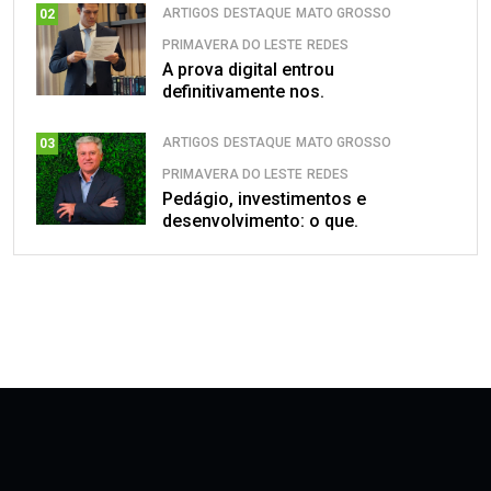
ARTIGOS
DESTAQUE
MATO GROSSO
02
PRIMAVERA DO LESTE
REDES
A prova digital entrou
definitivamente nos.
ARTIGOS
DESTAQUE
MATO GROSSO
03
PRIMAVERA DO LESTE
REDES
Pedágio, investimentos e
desenvolvimento: o que.