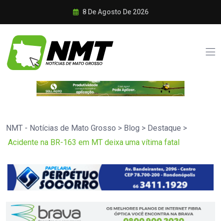
8 De Agosto De 2026
NMT - Notícias de Mato Grosso
>
Blog
>
Destaque
>
Acidente na BR-163 em MT deixa uma vítima fatal