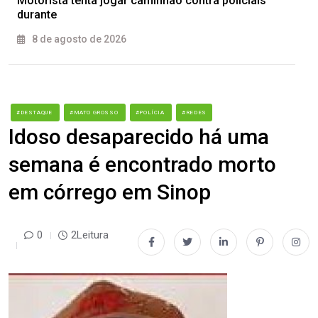
Motorista tenta jogar caminhão contra policiais
durante
8 de agosto de 2026
#DESTAQUE
#MATO GROSSO
#POLÍCIA
#REDES
Idoso desaparecido há uma
semana é encontrado morto
em córrego em Sinop
0
2Leitura