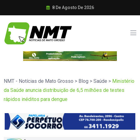
8 De Agosto De 2026
NMT - Notícias de Mato Grosso
>
Blog
>
Saúde
>
Ministério
da Saúde anuncia distribuição de 6,5 milhões de testes
rápidos inéditos para dengue