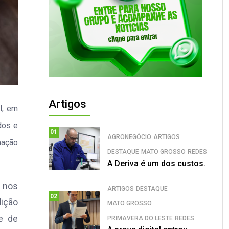
Artigos
l, em
dos e
01
AGRONEGÓCIO
ARTIGOS
mação
DESTAQUE
MATO GROSSO
REDES
A Deriva é um dos custos.
 nos
ARTIGOS
DESTAQUE
02
dição
MATO GROSSO
e de
PRIMAVERA DO LESTE
REDES