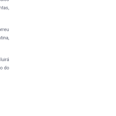
ntas,
orreu
tina,
uirá
to do