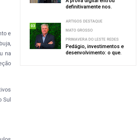
A prova digital entrou
definitivamente nos.
ARTIGOS
DESTAQUE
03
MATO GROSSO
nto e
PRIMAVERA DO LESTE
REDES
buja,
Pedágio, investimentos e
desenvolvimento: o que.
ou na
leção
tivos
o Sul
ulos