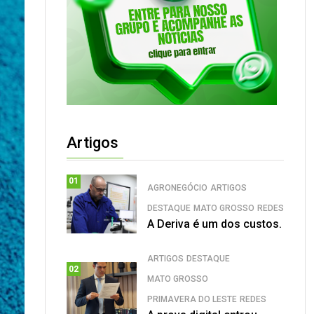
Artigos
01
AGRONEGÓCIO
ARTIGOS
DESTAQUE
MATO GROSSO
REDES
A Deriva é um dos custos.
ARTIGOS
DESTAQUE
02
MATO GROSSO
PRIMAVERA DO LESTE
REDES