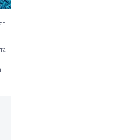
ion
rra
m.